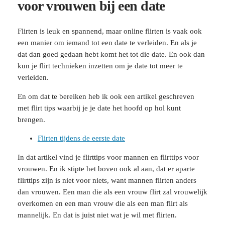
voor vrouwen bij een date
Flirten is leuk en spannend, maar online flirten is vaak ook
een manier om iemand tot een date te verleiden. En als je
dat dan goed gedaan hebt komt het tot die date. En ook dan
kun je flirt technieken inzetten om je date tot meer te
verleiden.
En om dat te bereiken heb ik ook een artikel geschreven
met flirt tips waarbij je je date het hoofd op hol kunt
brengen.
Flirten tijdens de eerste date
In dat artikel vind je flirttips voor mannen en flirttips voor
vrouwen. En ik stipte het boven ook al aan, dat er aparte
flirttips zijn is niet voor niets, want mannen flirten anders
dan vrouwen. Een man die als een vrouw flirt zal vrouwelijk
overkomen en een man vrouw die als een man flirt als
mannelijk. En dat is juist niet wat je wil met flirten.