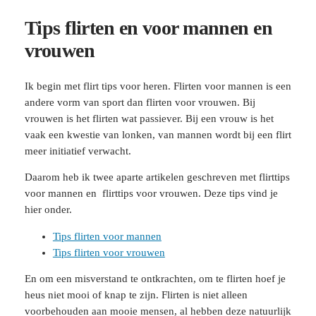
Tips flirten en voor mannen en
vrouwen
Ik begin met flirt tips voor heren. Flirten voor mannen is een
andere vorm van sport dan flirten voor vrouwen. Bij
vrouwen is het flirten wat passiever. Bij een vrouw is het
vaak een kwestie van lonken, van mannen wordt bij een flirt
meer initiatief verwacht.
Daarom heb ik twee aparte artikelen geschreven met flirttips
voor mannen en flirttips voor vrouwen. Deze tips vind je
hier onder.
Tips flirten voor mannen
Tips flirten voor vrouwen
En om een misverstand te ontkrachten, om te flirten hoef je
heus niet mooi of knap te zijn. Flirten is niet alleen
voorbehouden aan mooie mensen, al hebben deze natuurlijk