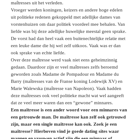
maîtresses uit het verleden.
Vroeger werden koningen, keizers en andere hoge edelen
uit politieke redenen gekoppeld met adellijke dames van
vorstenhuizen om daar politiek voordeel mee behalen. Van
liefde was bij deze adellijke huwelijke meestal geen sprake.
De vorst had dan heel vaak een buitenechtelijke relatie met
een leuke dame die hij wel zelf uitkoos. Vaak was er dan
ook sprake van echte liefde.
Over deze maîtresse werd vaak niet eens geheimzinnig
gedaan. Daardoor zijn er veel maîtresses zelfs beroemd
geworden zoals Madame de Pompadour en Madame du
Barry (maîtresses van de Franse koning Lodewijk XV) en
Marie Walewska (maîtresse van Napoleon). Vaak hadden
deze maîtresses ook veel politieke macht wat wel aangeeft
dat ze veel meer waren dan een “gewone” minnares.
Een maîtresse is een ander woord voor een minnares van
een getrouwde man. De maîtresse kan zelf ook getrouwd
zijn, maar een single maîtresse kan ook. Zoek je een
maîtresse? Hierboven vind je goede dating sites waar
mannen en vrouwen actief zijn die een minnaar of