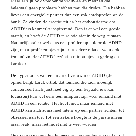
Maar er zijn ook voldoende vrouwen en mannen die
helemaal geen probleem hebben met die drukte. Die hebben
liever een energieke partner dan een zak aardappelen op de
bank. Ze vinden de creativiteit en het enthousiasme dat
ADHD’ers kenmerkt inspirerend. Dan is er wel een goede
match, en hoeft de ADHD te relatie niet in de weg te staan.
Natuurlijk zal er wel eens een probleempje door de ADHD
zijn, maar probleempjes zijn er in iedere relatie, want ook
iemand zonder ADHD heeft zijn minpuntjes in gedrag en
karakter.
De hyperfocus van een man of vrouw met ADHD (de
opmerkelijk karaktertrek dat iemand die zich moeilijk
concentreert zich juist heel erg op een bepaald iets kan
focussen) kan wel eens een minpunt zijn voor iemand met
ADHD in een relatie. Het hoeft niet, maar iemand met
ADHD kan zich soms heel intens op een partner richten, tot
obsessief aan toe. Tot een zekere hoogte is de passie alleen
maar leuk, maar het moet niet te veel worden.
Ook de moeite met het beheersen van emoties en de daaruit